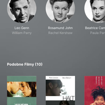
Leo Genn
Rosamund John
Beatrice Cam
William Parry
Rachel Kershaw
Paula Par
Podobne Filmy (10)