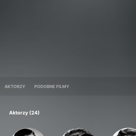
AKTORZY
PODOBNE FILMY
Aktorzy (24)