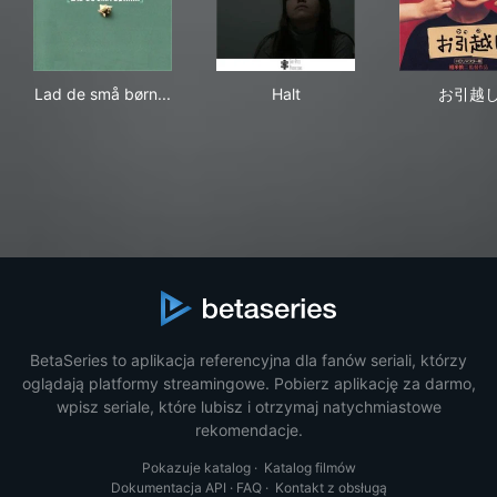
Lad de små børn...
Halt
お
Lad de små børn...
Halt
お引越
BetaSeries to aplikacja referencyjna dla fanów seriali, którzy
oglądają platformy streamingowe. Pobierz aplikację za darmo,
wpisz seriale, które lubisz i otrzymaj natychmiastowe
rekomendacje.
Pokazuje katalog
·
Katalog filmów
Dokumentacja API
·
FAQ
·
Kontakt z obsługą