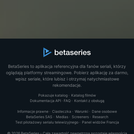
BetaSeries to aplikacja referencyjna dla fanów seriali, którzy
oglądają platformy streamingowe. Pobierz aplikację za darmo,
wpisz seriale, które lubisz i otrzymaj natychmiastowe
rekomendacje.
Pokazuje katalog
·
Katalog filmów
Dokumentacja API
·
FAQ
·
Kontakt z obsługą
Informacje prawne
·
Ciasteczka
·
Warunki
·
Dane osobowe
BetaSeries SAS
·
Medias
·
Screeners
·
Research
Test pilotażowy serialu telewizyjnego
·
Panel widzów Francja
© 2026 BetaSeries - Cała zawartość zewnętrzna pozostaje własnością