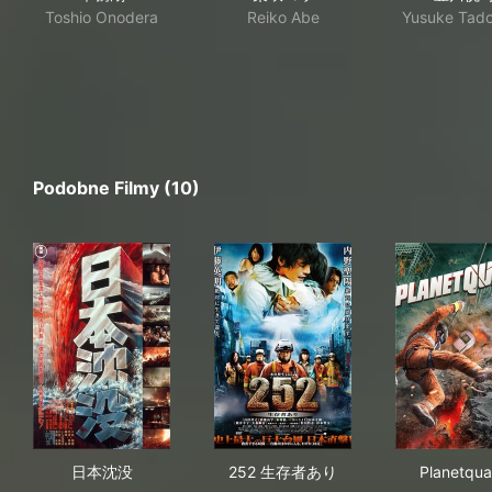
Toshio Onodera
Reiko Abe
Yusuke Tad
Podobne Filmy (10)
日本沈没
252 生存者あり
Pla
日本沈没
252 生存者あり
Planetqu