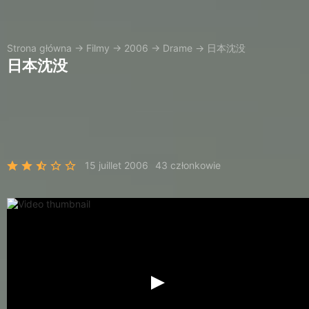
Strona główna
→
Filmy
→
2006
→
Drame
→
日本沈没
日本沈没
15 juillet 2006
43 członkowie