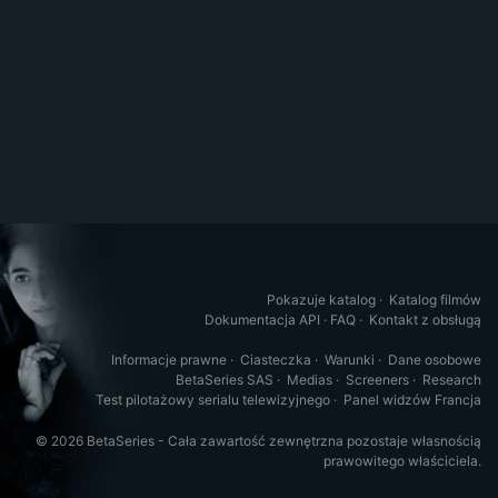
Pokazuje katalog
·
Katalog filmów
Dokumentacja API
·
FAQ
·
Kontakt z obsługą
Informacje prawne
·
Ciasteczka
·
Warunki
·
Dane osobowe
BetaSeries SAS
·
Medias
·
Screeners
·
Research
Test pilotażowy serialu telewizyjnego
·
Panel widzów Francja
© 2026 BetaSeries - Cała zawartość zewnętrzna pozostaje własnością
prawowitego właściciela.