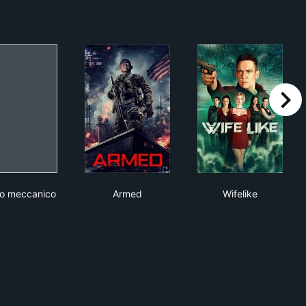
right
L'uomo meccanico
Armed
Wifelike
o meccanico
Armed
Wifelike