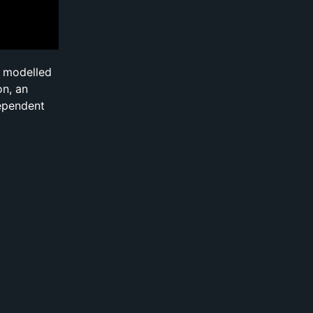
s modelled
on, an
dependent