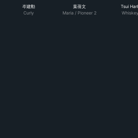
岑建勳
葉蒨文
Tsui Har
Curly
Maria / Pioneer 2
Whiske