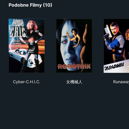
Podobne Filmy (10)
Cyber-C.H.I.C.
女機械人
Run
Cyber-C.H.I.C.
女機械人
Runawa