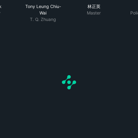
k
Tony Leung Chiu-
林正英
y
Wai
Master
Pol
T. Q. Zhuang