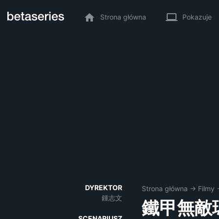
Strona główna
Pokazuje
DYREKTOR
Strona główna
→
Filmy
鍾志文
鐵甲無敵
SCENARIUSZ