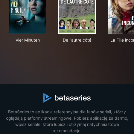
Vier Minuten
De l'autre côté
La F
Vier Minuten
De l'autre côté
La Fille inc
BetaSeries to aplikacja referencyjna dla fanów seriali, którzy
oglądają platformy streamingowe. Pobierz aplikację za darmo,
wpisz seriale, które lubisz i otrzymaj natychmiastowe
rekomendacje.