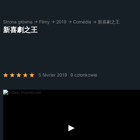
Strona główna
→
Filmy
→
2019
→
Comédie
→
新喜劇之王
新喜劇之王
5 février 2019
8 członkowie