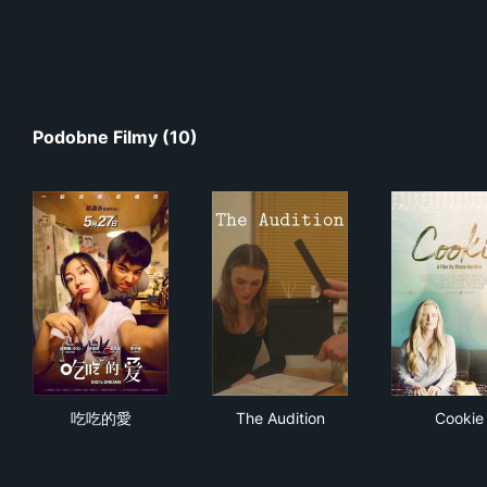
Podobne Filmy (10)
吃吃的愛
The Audition
Coo
吃吃的愛
The Audition
Cookie