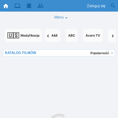
Zaloguj się
Menu
🇺🇸
‹
›
Modyfikacja
A&E
ABC
Acorn TV
Acor
KATALOG FILMÓW
Popularność