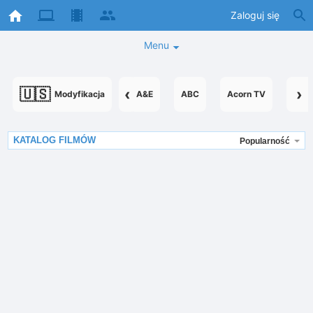
Zaloguj się
Menu
🇺🇸
‹
›
Modyfikacja
A&E
ABC
Acorn TV
Acor
KATALOG FILMÓW
Popularność