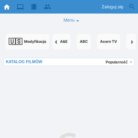
Zaloguj się
Menu
🇺🇸
‹
›
Modyfikacja
A&E
ABC
Acorn TV
Acor
KATALOG FILMÓW
Popularność