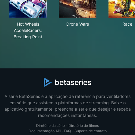
Hot Wheels AcceleRacers: Breaking Point
Drone Wars
Rac
Hot Wheels
Drone Wars
Race
AcceleRacers:
Breaking Point
A série BetaSeries é a aplicação de referência para ventiladores
em série que assistem a plataformas de streaming. Baixe o
aplicativo gratuitamente, preencha a série que desejar e receba
recomendações instantâneas.
Diretório da série
·
Diretório de filmes
Documentação API
·
FAQ
·
Suporte de contato