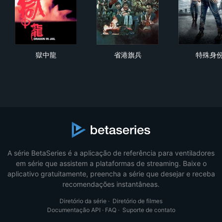
獄中龍
省港旗兵
特
獄中龍
省港旗兵
特殊身
A série BetaSeries é a aplicação de referência para ventiladores
em série que assistem a plataformas de streaming. Baixe o
aplicativo gratuitamente, preencha a série que desejar e receba
recomendações instantâneas.
Diretório da série
·
Diretório de filmes
Documentação API
·
FAQ
·
Suporte de contato