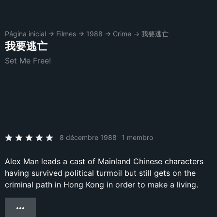
Página inicial
→
Filmes
→
1988
→
Crime
→
我要逃亡
我要逃亡
Set Me Free!
8 décembre 1988
1 membro
Alex Man leads a cast of Mainland Chinese characters
having survived political turmoil but still gets on the
criminal path in Hong Kong in order to make a living.