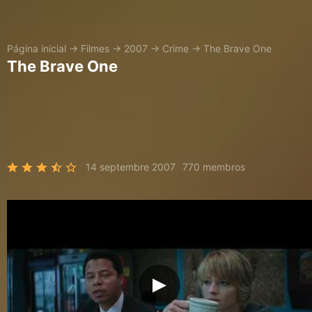
Página inicial
→
Filmes
→
2007
→
Crime
→
The Brave One
The Brave One
14 septembre 2007
770 membros