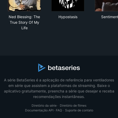
Ned Blessing: The True Story Of My Life
Hypostasis
Sen
Ned Blessing: The
Hypostasis
Sentiment
True Story Of My
Life
A série BetaSeries é a aplicação de referência para ventiladores
em série que assistem a plataformas de streaming. Baixe o
aplicativo gratuitamente, preencha a série que desejar e receba
recomendações instantâneas.
Diretório da série
·
Diretório de filmes
Documentação API
·
FAQ
·
Suporte de contato