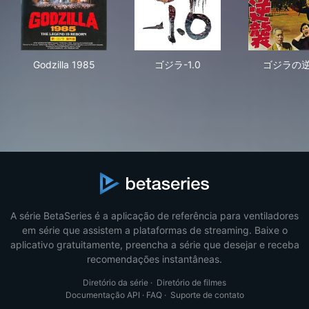
Godzilla 1985
ゴジラ-1.0
ゴ
Godzilla 1985
ゴジラ-1.0
ゴジラの
A série BetaSeries é a aplicação de referência para ventiladores
em série que assistem a plataformas de streaming. Baixe o
aplicativo gratuitamente, preencha a série que desejar e receba
recomendações instantâneas.
Diretório da série
·
Diretório de filmes
Documentação API
·
FAQ
·
Suporte de contato