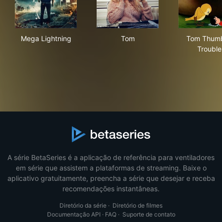
Mega Lightning
Tom
Tom
Mega Lightning
Tom
Tom Thumb
Trouble
A série BetaSeries é a aplicação de referência para ventiladores
em série que assistem a plataformas de streaming. Baixe o
aplicativo gratuitamente, preencha a série que desejar e receba
recomendações instantâneas.
Diretório da série
·
Diretório de filmes
Documentação API
·
FAQ
·
Suporte de contato