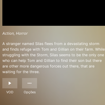
Action, Horror
A stranger named Silas flees from a devastating storm
and finds refuge with Tom and Gillian on their farm. While
struggling with the Storm, Silas seems to be the only one
who can help Tom and Gillian to find their son but there
are other more dangerous forces out there, that are
waiting for the three.
VOD
Opções