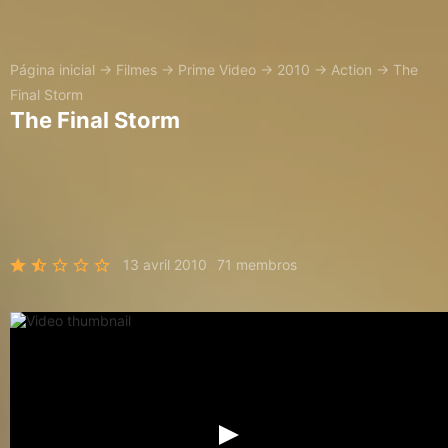
Página inicial
→
Filmes
→
Prime Video
→
2010
→
Action
→
The
Final Storm
The Final Storm
13 avril 2010
71 membros