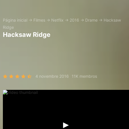
Página inicial
→
Filmes
→
Netflix
→
2016
→
Drame
→
Hacksaw
Ridge
Hacksaw Ridge
4 novembre 2016
11K membros