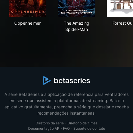
Oppenheimer
The Amazing Spider-Man
For
Oppenheimer
The Amazing
Forrest G
Spider-Man
A série BetaSeries é a aplicação de referência para ventiladores
em série que assistem a plataformas de streaming. Baixe o
aplicativo gratuitamente, preencha a série que desejar e receba
recomendações instantâneas.
Diretório da série
·
Diretório de filmes
Documentação API
·
FAQ
·
Suporte de contato