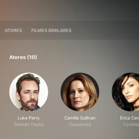
ATORES
FILMES SIMILARES
Atores (10)
Luke Perry
Camille Sullivan
Erica Cer
Stewart Paylor
Cassandra
Cynthia