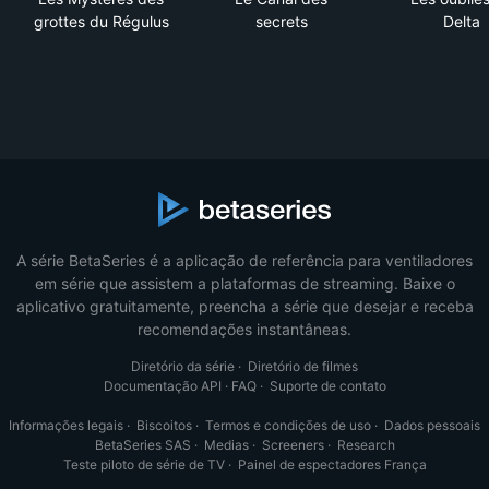
grottes du Régulus
secrets
Delta
A série BetaSeries é a aplicação de referência para ventiladores
em série que assistem a plataformas de streaming. Baixe o
aplicativo gratuitamente, preencha a série que desejar e receba
recomendações instantâneas.
Diretório da série
·
Diretório de filmes
Documentação API
·
FAQ
·
Suporte de contato
Informações legais
·
Biscoitos
·
Termos e condições de uso
·
Dados pessoais
BetaSeries SAS
·
Medias
·
Screeners
·
Research
Teste piloto de série de TV
·
Painel de espectadores França