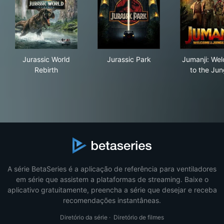
Jurassic World Rebirth
Jurassic Park
Jum
Jurassic World
Jurassic Park
Jumanji: We
Rebirth
to the Jun
A série BetaSeries é a aplicação de referência para ventiladores
em série que assistem a plataformas de streaming. Baixe o
aplicativo gratuitamente, preencha a série que desejar e receba
recomendações instantâneas.
Diretório da série
·
Diretório de filmes