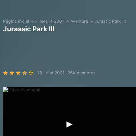
Página inicial
→
Filmes
→
2001
→
Aventure
→
Jurassic Park III
Jurassic Park III
18 juillet 2001
26K membros