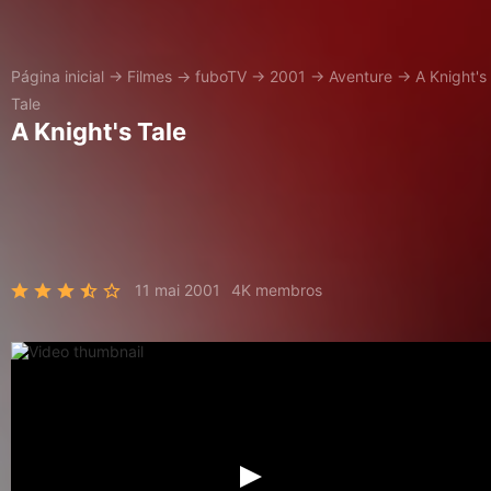
Página inicial
→
Filmes
→
fuboTV
→
2001
→
Aventure
→
A Knight's
Tale
A Knight's Tale
11 mai 2001
4K membros