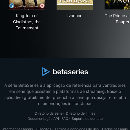
Kingdom of Gladiators, the Tournament
Ivanhoe
The
Kingdom of
Ivanhoe
The Prince a
Gladiators, the
Pauper
Tournament
A série BetaSeries é a aplicação de referência para ventiladores
em série que assistem a plataformas de streaming. Baixe o
aplicativo gratuitamente, preencha a série que desejar e receba
recomendações instantâneas.
Diretório da série
·
Diretório de filmes
Documentação API
·
FAQ
·
Suporte de contato
Informações legais
·
Biscoitos
·
Termos e condições de uso
·
Dados pessoais