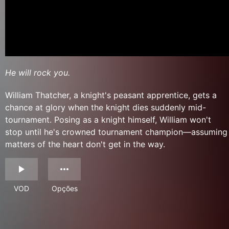
He will rock you.
William Thatcher, a knight's peasant apprentice, gets a
chance at glory when the knight dies suddenly mid-
tournament. Posing as a knight himself, William won't
stop until he's crowned tournament champion—assuming
matters of the heart don't get in the way.
VOD
Opções