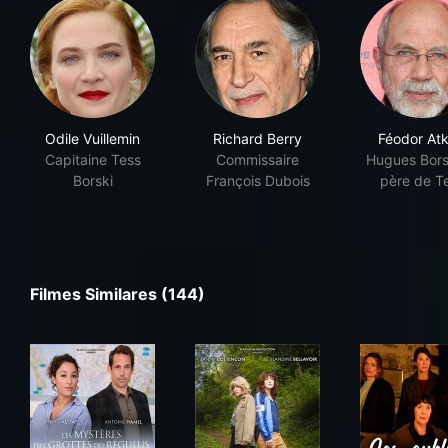
Odile Vuillemin
Richard Berry
Féodor Atk
Capitaine Tess
Commissaire
Hugues Borsk
Borski
François Dubois
père de T
Filmes Similares (144)