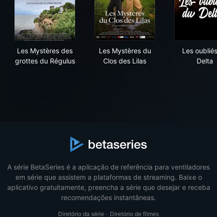
Les Mystères des grottes du Régulus
Les Mystères du Clos des Lil
Les 
Les Mystères des
Les Mystères du
Les oublié
grottes du Régulus
Clos des Lilas
Delta
A série BetaSeries é a aplicação de referência para ventiladores
em série que assistem a plataformas de streaming. Baixe o
aplicativo gratuitamente, preencha a série que desejar e receba
recomendações instantâneas.
Diretório da série
·
Diretório de filmes