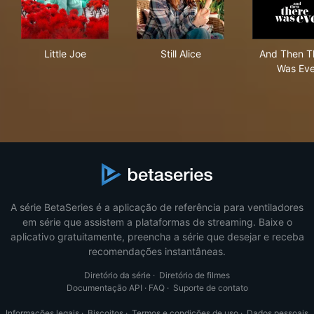
Little Joe
Still Alice
And
Little Joe
Still Alice
And Then T
Was Ev
A série BetaSeries é a aplicação de referência para ventiladores
em série que assistem a plataformas de streaming. Baixe o
aplicativo gratuitamente, preencha a série que desejar e receba
recomendações instantâneas.
Diretório da série
·
Diretório de filmes
Documentação API
·
FAQ
·
Suporte de contato
Informações legais
·
Biscoitos
·
Termos e condições de uso
·
Dados pessoais