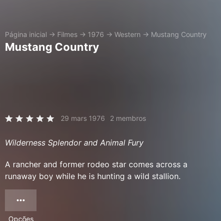
Página inicial
→
Filmes
→
1976
→
Western
→
Mustang Country
Mustang Country
29 mars 1976
2 membros
Wilderness Splendor and Animal Fury
A rancher and former rodeo star comes across a
runaway boy while he is hunting a wild stallion.
Opções