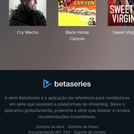
Cry Macho
Black Horse Canyon
Swe
Cry Macho
Black Horse
Sweet Virg
Canyon
A série BetaSeries é a aplicação de referência para ventiladores
em série que assistem a plataformas de streaming. Baixe o
aplicativo gratuitamente, preencha a série que desejar e receba
recomendações instantâneas.
Diretório da série
·
Diretório de filmes
Documentação API
·
FAQ
·
Suporte de contato