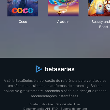
Coco
Aladdin
Bea
Coco
Aladdin
Beauty and
Beast
A série BetaSeries é a aplicação de referência para ventiladores
em série que assistem a plataformas de streaming. Baixe o
aplicativo gratuitamente, preencha a série que desejar e receba
recomendações instantâneas.
Diretório da série
·
Diretório de filmes
Documentação API
·
FAQ
·
Suporte de contato