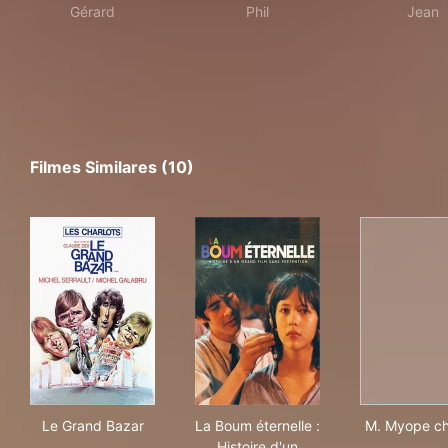
Gérard
Phil
Jean
Filmes Similares (10)
Le Grand Bazar
La Boum éternelle : Histoire 
M. 
Le Grand Bazar
La Boum éternelle :
M. Myope c
Histoire d'un