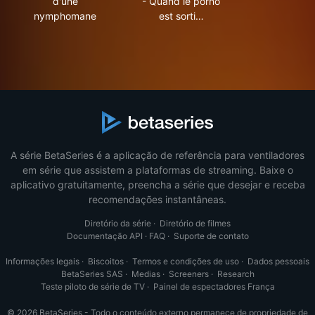
d'une
- Quand le porno
nymphomane
est sorti…
A série BetaSeries é a aplicação de referência para ventiladores
em série que assistem a plataformas de streaming. Baixe o
aplicativo gratuitamente, preencha a série que desejar e receba
recomendações instantâneas.
Diretório da série
·
Diretório de filmes
Documentação API
·
FAQ
·
Suporte de contato
Informações legais
·
Biscoitos
·
Termos e condições de uso
·
Dados pessoais
BetaSeries SAS
·
Medias
·
Screeners
·
Research
Teste piloto de série de TV
·
Painel de espectadores França
© 2026 BetaSeries - Todo o conteúdo externo permanece de propriedade de