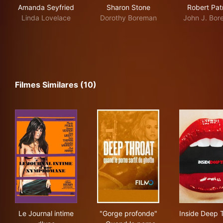
Amanda Seyfried
Sharon Stone
Robert Pat
Linda Lovelace
Dorothy Boreman
John J. Bo
Filmes Similares (10)
Le Journal intime d'une nymphomane
"Gorge profonde" - Quand le 
Ins
Le Journal intime
"Gorge profonde"
Inside Deep 