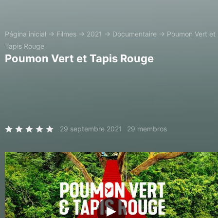
Página inicial
→
Filmes
→
2021
→
Documentaire
→
Poumon Vert et
Tapis Rouge
Poumon Vert et Tapis Rouge
29 septembre 2021
29 membros