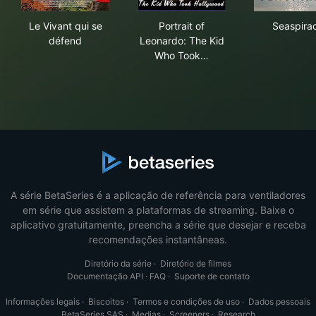
Le Vivant qui se défend
Portrait of Leonardo: The K
Sea
Le Vivant qui se
Portrait of
Seaspira
défend
Leonardo: The Kid
Who Took…
A série BetaSeries é a aplicação de referência para ventiladores
em série que assistem a plataformas de streaming. Baixe o
aplicativo gratuitamente, preencha a série que desejar e receba
recomendações instantâneas.
Diretório da série
·
Diretório de filmes
Documentação API
·
FAQ
·
Suporte de contato
Informações legais
·
Biscoitos
·
Termos e condições de uso
·
Dados pessoais
BetaSeries SAS
·
Medias
·
Screeners
·
Research