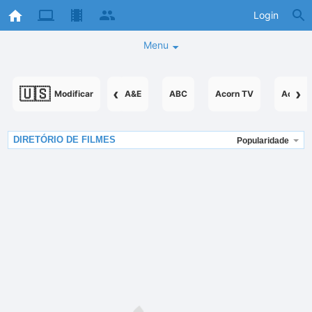
Login
Menu
🇺🇸
‹
›
Modificar
A&E
ABC
Acorn TV
AcornT
DIRETÓRIO DE FILMES
Popularidade