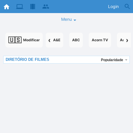
Login
Menu
🇺🇸
‹
›
Modificar
A&E
ABC
Acorn TV
AcornT
DIRETÓRIO DE FILMES
Popularidade