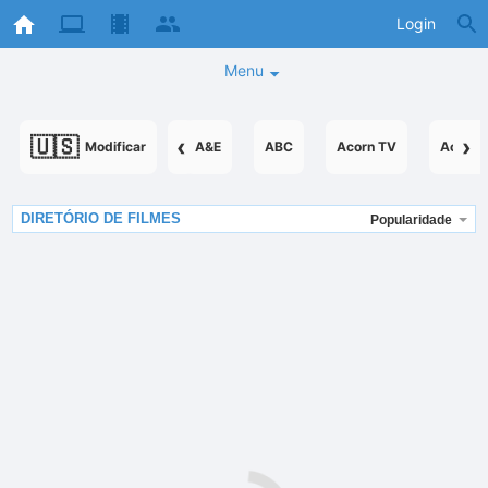
Login
Menu
🇺🇸
‹
›
Modificar
A&E
ABC
Acorn TV
AcornT
DIRETÓRIO DE FILMES
Popularidade