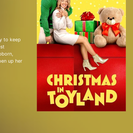
ay to keep
st
bborn,
pen up her