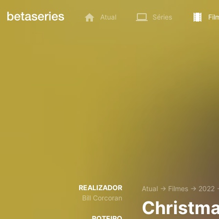
Atual
Séries
Fil
REALIZADOR
Atual
→
Filmes
→
2022
Bill Corcoran
Christma
ROTEIRO