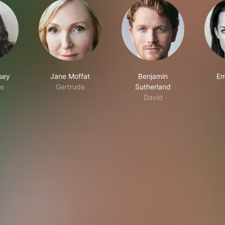
sey
Jane Moffat
Benjamin
Em
ie
Gertrude
Sutherland
David