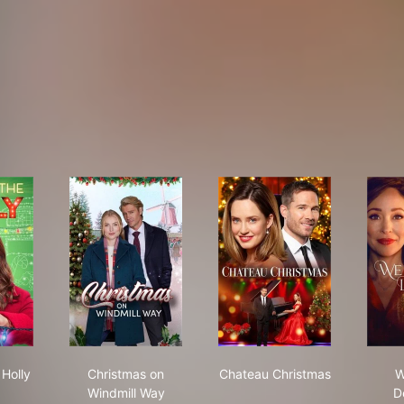
 Out the Holly
Christmas on Windmill Way
Chateau Christmas
 Holly
Christmas on
Chateau Christmas
W
Windmill Way
D