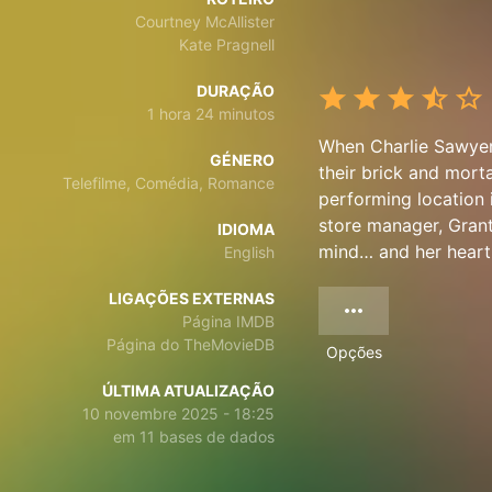
Courtney McAllister
Kate Pragnell
DURAÇÃO
1 hora 24 minutos
When Charlie Sawyer,
GÉNERO
their brick and mort
Telefilme, Comédia, Romance
performing location 
store manager, Grant
IDIOMA
mind… and her heart
English
LIGAÇÕES EXTERNAS
Página IMDB
Página do TheMovieDB
Opções
ÚLTIMA ATUALIZAÇÃO
10 novembre 2025 - 18:25
em 11 bases de dados