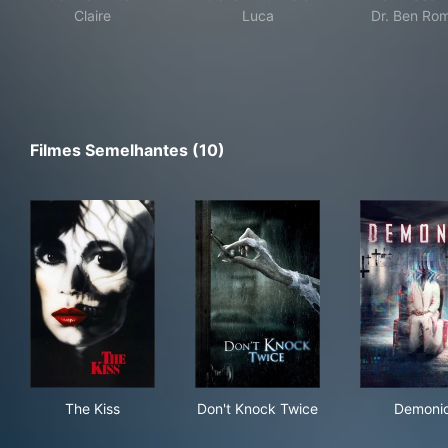
Claire
Luca
Dr. Ben Ro
Filmes Semelhantes (10)
The Kiss
Don't Knock Twice
Dem
The Kiss
Don't Knock Twice
Demoni