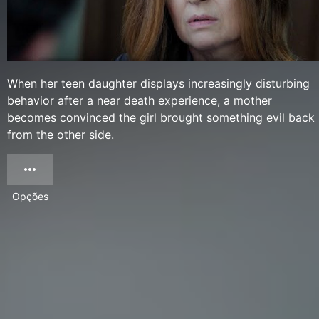
When her teen daughter displays increasingly disturbing
behavior after a near death experience, a mother
becomes convinced the girl brought something evil back
from the other side.
Opções