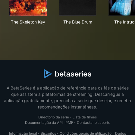
The Skeleton Key
The Blue Drum
The
The Skeleton Key
The Blue Drum
The Intrud
A BetaSeries é a aplicação de referência para os fãs de séries
que assistem a plataformas de streaming. Descarregue a
aplicação gratuitamente, preencha a série que desejar, e receba
recomendações instantâneas.
Directório da série
·
Lista de filmes
Documentação da API
·
PMF
·
Contactar o suporte
Informação legal
·
Biscoitos
·
Condições gerais de utilização
·
Dados