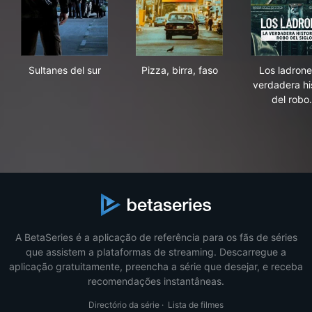
Sultanes del sur
Pizza, birra, faso
Los 
Sultanes del sur
Pizza, birra, faso
Los ladrones
verdadera hi
del rob
A BetaSeries é a aplicação de referência para os fãs de séries
que assistem a plataformas de streaming. Descarregue a
aplicação gratuitamente, preencha a série que desejar, e receba
recomendações instantâneas.
Directório da série
·
Lista de filmes