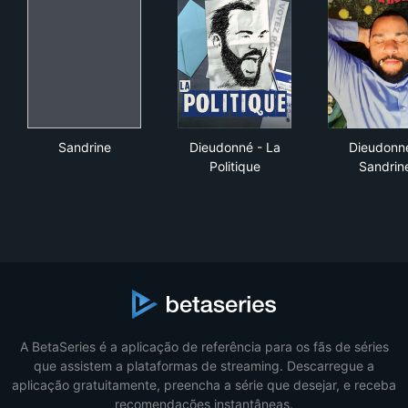
Sandrine
Dieudonné - La Politique
Die
Sandrine
Dieudonné - La
Dieudonné
Politique
Sandrin
A BetaSeries é a aplicação de referência para os fãs de séries
que assistem a plataformas de streaming. Descarregue a
aplicação gratuitamente, preencha a série que desejar, e receba
recomendações instantâneas.