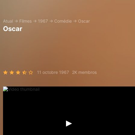
Atual
→
Filmes
→
1967
→
Comédie
→
Oscar
Oscar
11 octobre 1967
2K membros