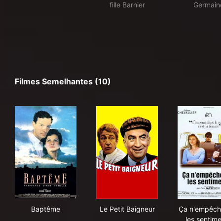
fille Barnier
Germain
Filmes Semelhantes (10)
Baptême
Le Petit Baigneur
Ça 
Baptême
Le Petit Baigneur
Ça n'empêch
les sentim