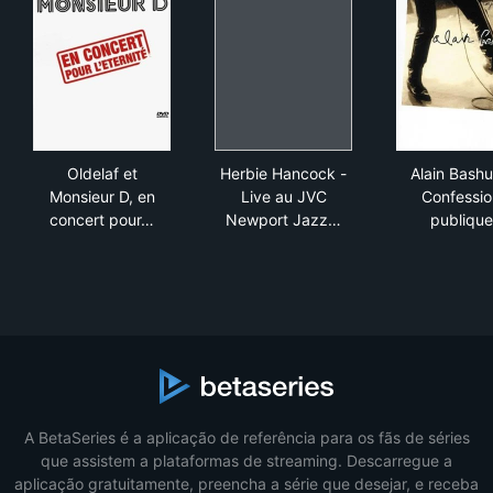
Oldelaf et Monsieur D, en concert pour l'eternité
Herbie Hancock - Live au JV
Ala
Oldelaf et
Herbie Hancock -
Alain Bashu
Monsieur D, en
Live au JVC
Confessio
concert pour…
Newport Jazz…
publique
A BetaSeries é a aplicação de referência para os fãs de séries
que assistem a plataformas de streaming. Descarregue a
aplicação gratuitamente, preencha a série que desejar, e receba