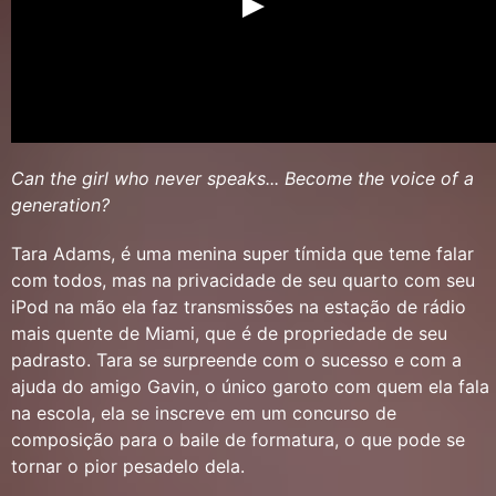
Can the girl who never speaks... Become the voice of a
generation?
Tara Adams, é uma menina super tímida que teme falar
com todos, mas na privacidade de seu quarto com seu
iPod na mão ela faz transmissões na estação de rádio
mais quente de Miami, que é de propriedade de seu
padrasto. Tara se surpreende com o sucesso e com a
ajuda do amigo Gavin, o único garoto com quem ela fala
na escola, ela se inscreve em um concurso de
composição para o baile de formatura, o que pode se
tornar o pior pesadelo dela.