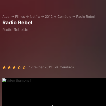
Atual
→
Filmes
→
Netflix
→
2012
→
Comédie
→
Radio Rebel
Radio Rebel
Rádio Rebelde
17 février 2012
2K membros