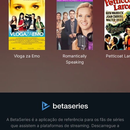
Vloga za Emo
Romantically Speaking
Pet
Vloga za Emo
Romantically
Petticoat La
Speaking
A BetaSeries é a aplicação de referência para os fãs de séries
que assistem a plataformas de streaming. Descarregue a