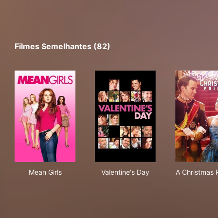
Filmes Semelhantes (82)
Mean Girls
Valentine's Day
A C
Mean Girls
Valentine's Day
A Christmas 