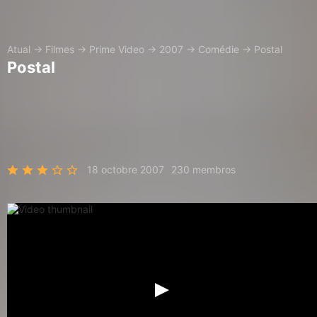
Atual
→
Filmes
→
Prime Video
→
2007
→
Comédie
→
Postal
Postal
18 octobre 2007
230 membros