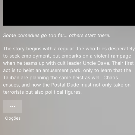
Some comedies go too far... others start there.
The story begins with a regular Joe who tries desperately
to seek employment, but embarks on a violent rampage
when he teams up with cult leader Uncle Dave. Their first
act is to heist an amusement park, only to learn that the
Taliban are planning the same heist as well. Chaos
ensues, and now the Postal Dude must not only take on
terrorists but also political figures.
Opções