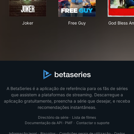
Joker
Free Guy
God
Joker
Free Guy
God Bless Am
A BetaSeries é a aplicação de referência para os fãs de séries
que assistem a plataformas de streaming. Descarregue a
aplicação gratuitamente, preencha a série que desejar, e receba
recomendações instantâneas.
Directório da série
·
Lista de filmes
Documentação da API
·
PMF
·
Contactar o suporte
Informação legal
·
Biscoitos
·
Condições gerais de utilização
·
Dados