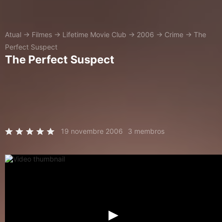
Atual
→
Filmes
→
Lifetime Movie Club
→
2006
→
Crime
→
The
Perfect Suspect
The Perfect Suspect
19 novembre 2006
3 membros