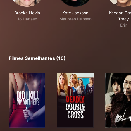
Brooke Nevin
Kate Jackson
Keegan Co
Jo Hansen
Maureen Hansen
Tracy
Erin
Filmes Semelhantes (10)
Did I Kill My Mother?
Deadly Double Cross
마