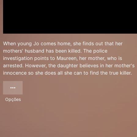
When young Jo comes home, she finds out that her
mothers' husband has been killed. The police
investigation points to Maureen, her mother, who is
arrested. However, the daughter believes in her mother's
innocence so she does all she can to find the true killer.
Opções