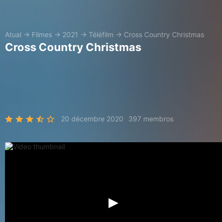
Atual
→
Filmes
→
2021
→
Téléfilm
→
Cross Country Christmas
Cross Country Christmas
20 décembre 2020
397 membros