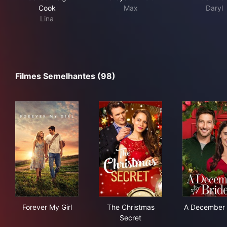
Cook
Max
Daryl
Lina
Filmes Semelhantes (98)
Forever My Girl
The Christmas Secret
A D
Forever My Girl
The Christmas
A December 
Secret