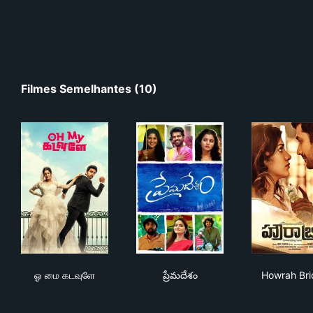
Filmes Semelhantes (10)
ஓ மை கடவுளே
ప్రేమదేశం
How
ஓ மை கடவுளே
ప్రేమదేశం
Howrah Br