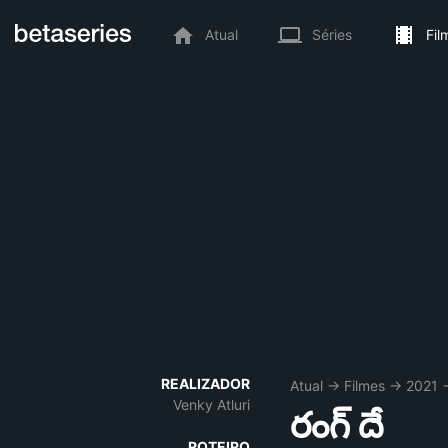
Atual
Séries
Fil
REALIZADOR
Atual
→
Filmes
→
2021
Venky Atluri
రంగ్ దే
ROTEIRO