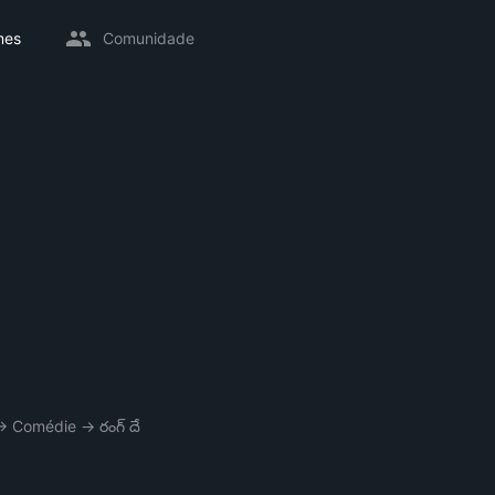
mes
Comunidade
→
Comédie
→
రంగ్ దే