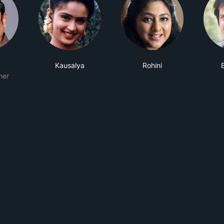
Kausalya
Rohini
her