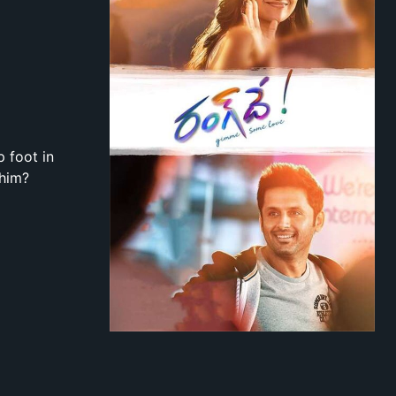
 foot in
 him?