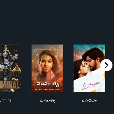
right
ాణం
Criminal
మోసగాళ్ళు
ఓ సాథియా
Criminal
మోసగాళ్ళు
ఓ సాథియా