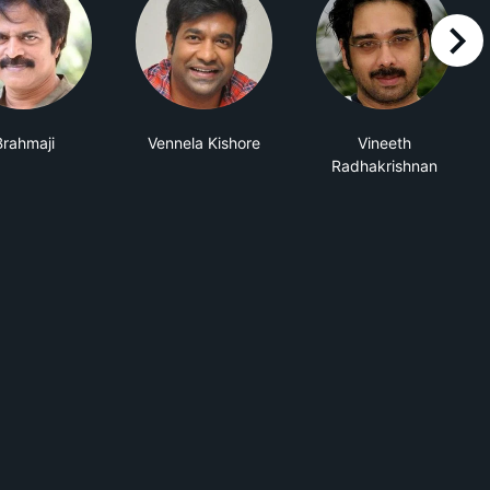
right
Brahmaji
Vennela Kishore
Vineeth
Radhakrishnan