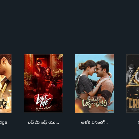
rah Bridge
లవ్ మీ ఇఫ్ యు డేర్
అశోక వనంలో అర్జున కళ్య
idge
లవ్ మీ ఇఫ్ యు…
అశోక వనంలో…