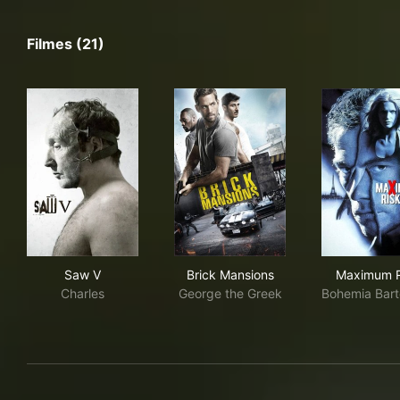
Filmes (21)
Saw V
Brick Mansions
Max
Saw V
Brick Mansions
Maximum R
Charles
George the Greek
Bohemia Bar