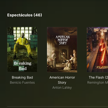
Espectáculos (46)
Breaking Bad
American Horror Story
The
Breaking Bad
American Horror
The Flash (
Benicio Fuentes
Story
Remington Me
Anton LaVey