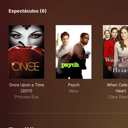
Espectáculos (6)
Once Upon a Time (2011)
Psych
Whe
Once Upon a Time
Psych
When Calls
(2011)
Mary
Heart
Princess Eva
Clara Stan