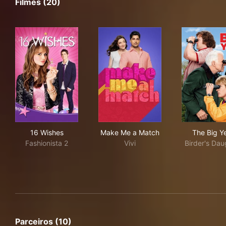
Filmes (20)
16 Wishes
Make Me a Match
The
16 Wishes
Make Me a Match
The Big Y
Fashionista 2
Vivi
Birder's Dau
Parceiros (10)