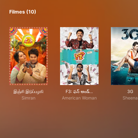
Filmes (10)
இஞ்சி இடுப்பழகி
F3: ఫన్ అండ్ ఫ్రస్టేషన్
3G
இஞ்சி இடுப்பழகி
F3: ఫన్ అండ్…
3G
Simran
American Woman
Sheena