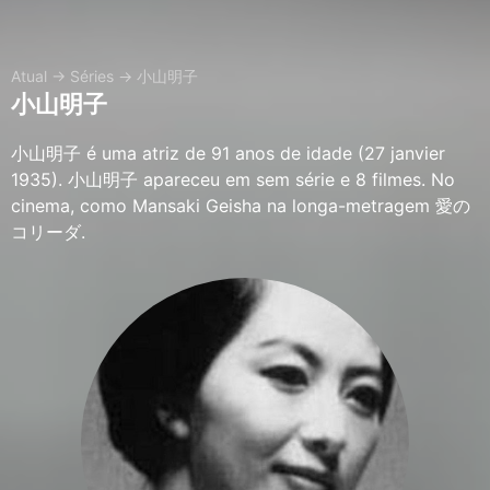
Atual
→
Séries
→
小山明子
小山明子
小山明子 é uma atriz de 91 anos de idade (27 janvier
1935). 小山明子 apareceu em sem série e 8 filmes. No
cinema, como Mansaki Geisha na longa-metragem 愛の
コリーダ.