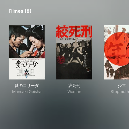
Filmes (8)
愛のコリーダ
絞死刑
少
愛のコリーダ
絞死刑
少年
Mansaki Geisha
Woman
Stepmoth