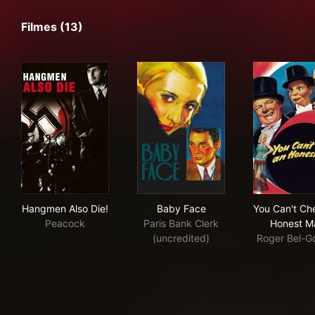
Filmes (13)
Hangmen Also Die!
Baby Face
You
Hangmen Also Die!
Baby Face
You Can't Ch
Peacock
Paris Bank Clerk
Honest M
(uncredited)
Roger Bel-G