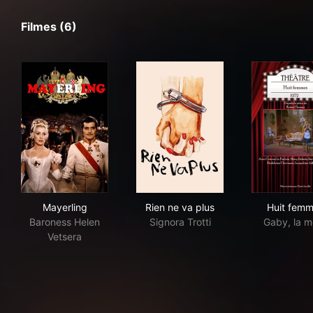
Filmes (6)
Mayerling
Rien ne va plus
Hui
Mayerling
Rien ne va plus
Huit fem
Baroness Helen
Signora Trotti
Gaby, la m
Vetsera