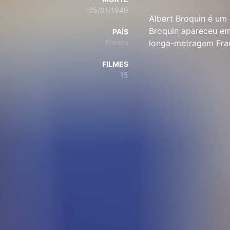
05/01/1949
Albert Broquin é um a
Broquin apareceu em
PAÍS
França
longa-metragem Fran
FILMES
15