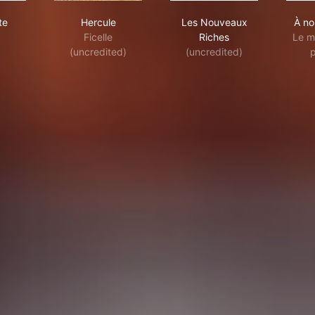
si bête
Hercule
Les Nouveaux Riches
te
Hercule
Les Nouveaux
À no
Ficelle
Riches
Le m
(uncredited)
(uncredited)