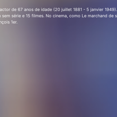
ctor de 67 anos de idade (20 juillet 1881 - 5 janvier 1949).
 sem série e 15 filmes. No cinema, como Le marchand de s
çois 1er.