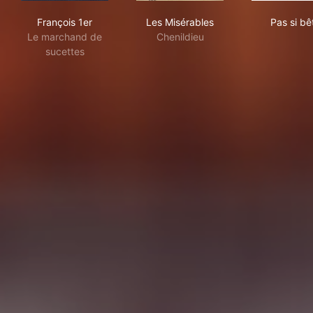
François 1er
Les Misérables
Pas 
François 1er
Les Misérables
Pas si bê
Le marchand de
Chenildieu
sucettes