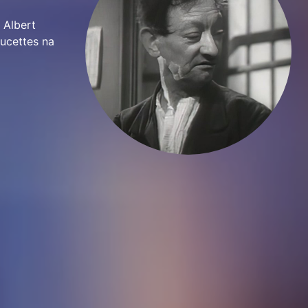
 Albert
ucettes na