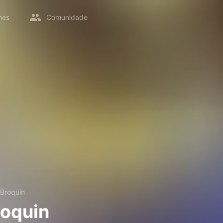
mes
Comunidade
 Broquin
roquin