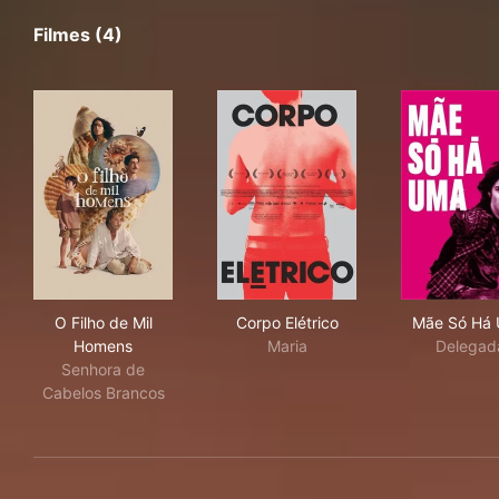
Filmes (4)
O Filho de Mil Homens
Corpo Elétrico
Mãe
O Filho de Mil
Corpo Elétrico
Mãe Só Há
Homens
Maria
Delegad
Senhora de
Cabelos Brancos